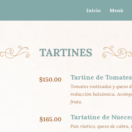
gtag(){dataLayer.push(arguments);} gtag('js', new Dat
Inicio
Menú
Tartine de Tomates
$150.00
Tomates rostizados y queso d
reducción balsámica. Acomp
fruta.
Tartatine de Nuece
$165.00
Pan rústico, queso de cabra,