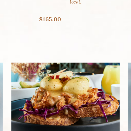
local.
$165.00