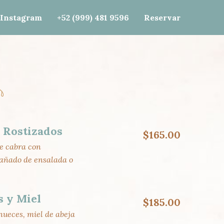
e()); gtag('config', 'G-J87SJVF0ZF');
Instagram
+52 (999) 481 9596
Reservar
 Rostizados
$165.00
e cabra con
añado de ensalada o
s y Miel
$185.00
 nueces, miel de abeja