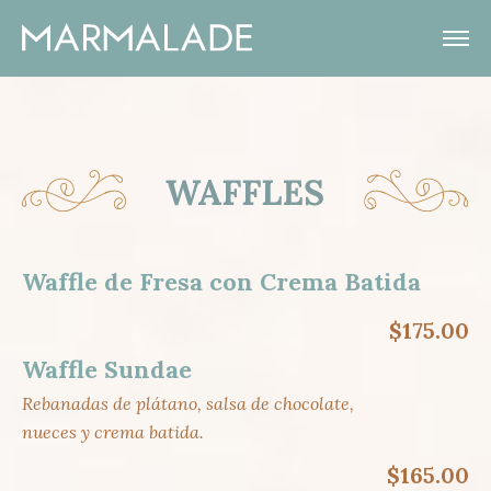
window.dataLayer = window.dataLayer || [];
function gtag(){dataLayer.push(arguments);}
gtag('js', new Date()); gtag('config', 'G-J87SJVF0ZF');
Waffle de Fresa con Crema Batida
$175.00
Waffle Sundae
Rebanadas de plátano, salsa de chocolate,
nueces y crema batida.
$165.00